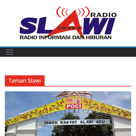
Skip
to
content
Taman Slawi