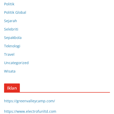
Politik
Politik Global
Sejarah
Selebriti
Sepakbola
Teknologi
Travel
Uncategorized
Wisata
Iklan
https://greenvalleycamp.com/
https://www.electrofunltd.com