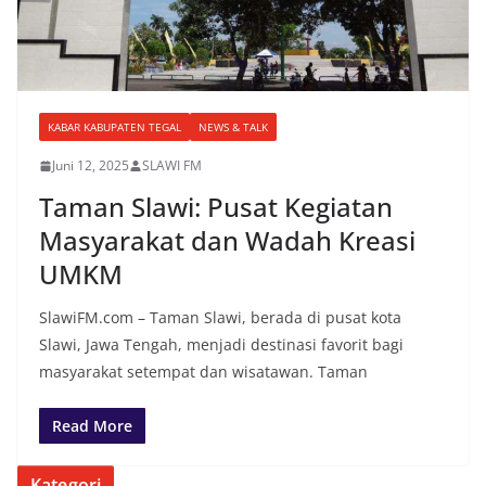
KABAR KABUPATEN TEGAL
NEWS & TALK
Juni 12, 2025
SLAWI FM
Taman Slawi: Pusat Kegiatan
Masyarakat dan Wadah Kreasi
UMKM
SlawiFM.com – Taman Slawi, berada di pusat kota
Slawi, Jawa Tengah, menjadi destinasi favorit bagi
masyarakat setempat dan wisatawan. Taman
Read More
Kategori