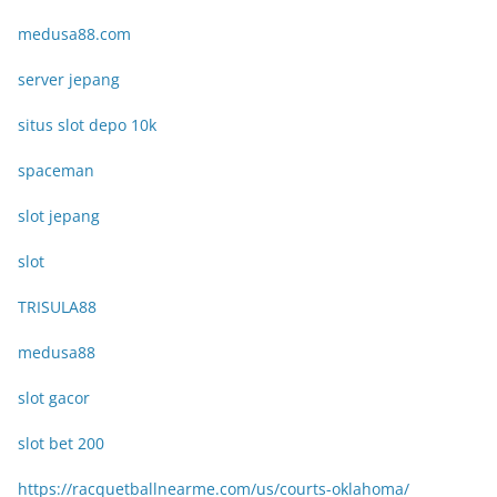
medusa88.com
server jepang
situs slot depo 10k
spaceman
slot jepang
slot
TRISULA88
medusa88
slot gacor
slot bet 200
https://racquetballnearme.com/us/courts-oklahoma/