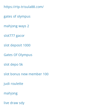
https://rtp-trisula88.com/
gates of olympus
mahjong ways 2
slot777 gacor
slot deposit 1000
Gates Of Olympus
slot depo 5k
slot bonus new member 100
judi roulette
mahjong
live draw sdy