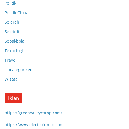
Politik
Politik Global
Sejarah
Selebriti
Sepakbola
Teknologi
Travel
Uncategorized
Wisata
Iklan
https://greenvalleycamp.com/
https://www.electrofunltd.com