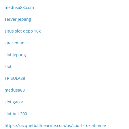
medusa88.com
server jepang
situs slot depo 10k
spaceman
slot jepang
slot
TRISULA88
medusa88
slot gacor
slot bet 200
https://racquetballnearme.com/us/courts-oklahoma/