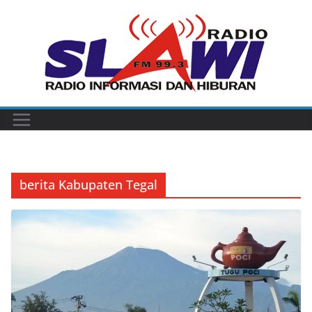
Skip
to
content
berita Kabupaten Tegal