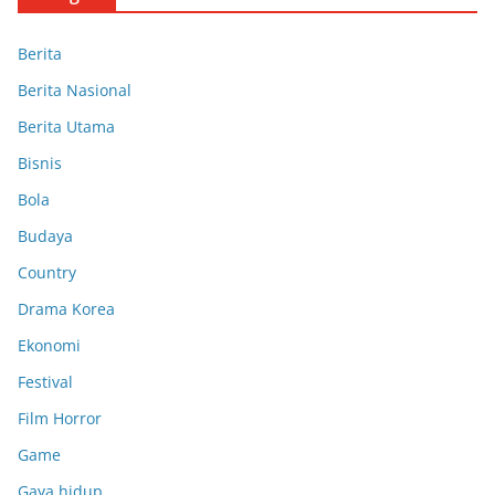
Berita
Berita Nasional
Berita Utama
Bisnis
Bola
Budaya
Country
Drama Korea
Ekonomi
Festival
Film Horror
Game
Gaya hidup