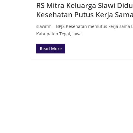
RS Mitra Keluarga Slawi Didu
Kesehatan Putus Kerja Sam
slawifm – BPJS Kesehatan memutus kerja sama l
Kabupaten Tegal, Jawa
Read More