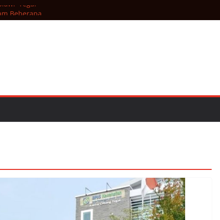
Slawi–Tegal
am Beberapa
 yang Semakin
i Kabupaten