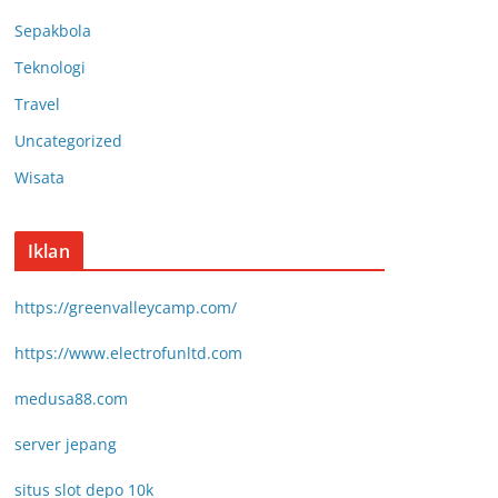
Sepakbola
Teknologi
Travel
Uncategorized
Wisata
Iklan
https://greenvalleycamp.com/
https://www.electrofunltd.com
medusa88.com
server jepang
situs slot depo 10k