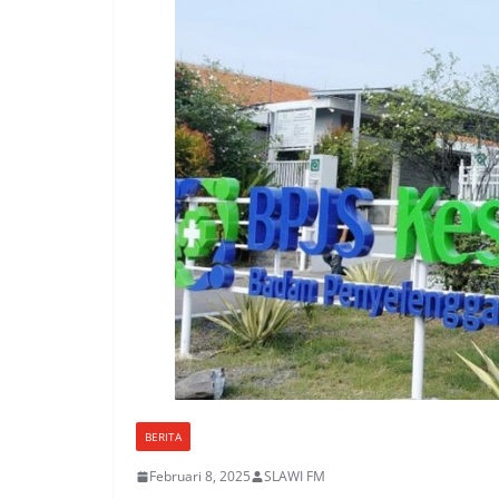
BERITA
Februari 8, 2025
SLAWI FM