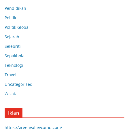
Pendidikan
Politik
Politik Global
Sejarah
Selebriti
Sepakbola
Teknologi
Travel
Uncategorized
Wisata
Iklan
https://greenvalleycamp.com/