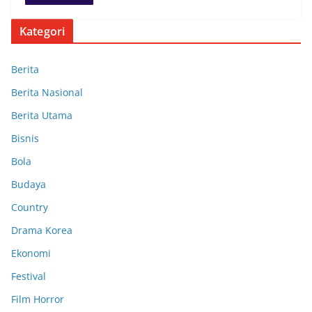
Kategori
Berita
Berita Nasional
Berita Utama
Bisnis
Bola
Budaya
Country
Drama Korea
Ekonomi
Festival
Film Horror