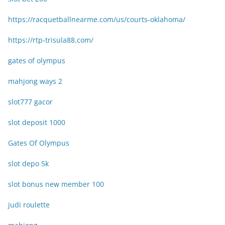
https://racquetballnearme.com/us/courts-oklahoma/
https://rtp-trisula88.com/
gates of olympus
mahjong ways 2
slot777 gacor
slot deposit 1000
Gates Of Olympus
slot depo 5k
slot bonus new member 100
judi roulette