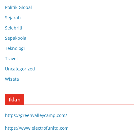
Politik Global
Sejarah
Selebriti
Sepakbola
Teknologi
Travel
Uncategorized
Wisata
Iklan
https://greenvalleycamp.com/
https://www.electrofunltd.com