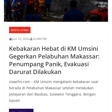
BERITA UTAMA
Juni 10, 2024
SLAWI FM
Kebakaran Hebat di KM Umsini
Gegerkan Pelabuhan Makassar:
Penumpang Panik, Evakuasi
Darurat Dilakukan
slawifm.com – KM Umsini mengalami kebakaran saat
berada di Pelabuhan Makassar setelah melakukan
pelayaran dari Baubau, Sulawesi Tenggara, dengan
tujuan