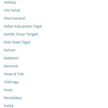
Holiday
Info Sehat
Internasional
Kabar Kabupaten Tegal
Konflik Timur Tengah
Kota Slawi Tegal
Kuliner
Makanan
Nasional
News & Talk
Olahraga
Pasar
Pendidikan
Politik