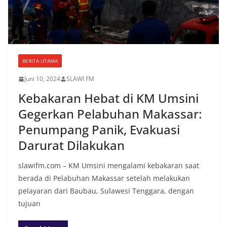
BERITA UTAMA
Juni 10, 2024
SLAWI FM
Kebakaran Hebat di KM Umsini
Gegerkan Pelabuhan Makassar:
Penumpang Panik, Evakuasi
Darurat Dilakukan
slawifm.com – KM Umsini mengalami kebakaran saat
berada di Pelabuhan Makassar setelah melakukan
pelayaran dari Baubau, Sulawesi Tenggara, dengan
tujuan