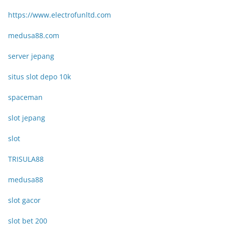
https://www.electrofunltd.com
medusa88.com
server jepang
situs slot depo 10k
spaceman
slot jepang
slot
TRISULA88
medusa88
slot gacor
slot bet 200