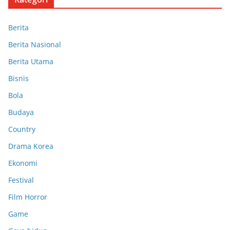
Berita
Berita Nasional
Berita Utama
Bisnis
Bola
Budaya
Country
Drama Korea
Ekonomi
Festival
Film Horror
Game