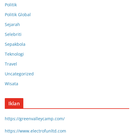
Politik
Politik Global
Sejarah
Selebriti
Sepakbola
Teknologi
Travel
Uncategorized
Wisata
Iklan
https://greenvalleycamp.com/
https://www.electrofunltd.com