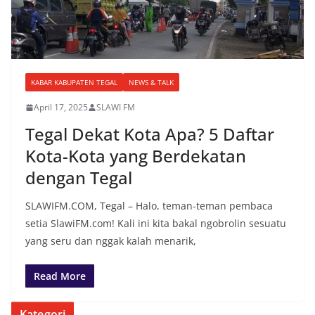
KABAR KABUPATEN TEGAL
NEWS & TALK
April 17, 2025
SLAWI FM
Tegal Dekat Kota Apa? 5 Daftar
Kota-Kota yang Berdekatan
dengan Tegal
SLAWIFM.COM, Tegal – Halo, teman-teman pembaca
setia SlawiFM.com! Kali ini kita bakal ngobrolin sesuatu
yang seru dan nggak kalah menarik,
Read More
Kategori