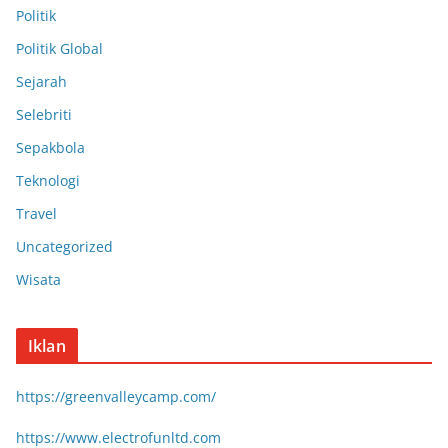
Politik
Politik Global
Sejarah
Selebriti
Sepakbola
Teknologi
Travel
Uncategorized
Wisata
Iklan
https://greenvalleycamp.com/
https://www.electrofunltd.com