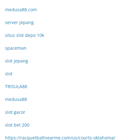
medusa88.com
server jepang
situs slot depo 10k
spaceman
slot jepang
slot
TRISULA88
medusa88
slot gacor
slot bet 200
https://racquetballnearme.com/us/courts-oklahoma/