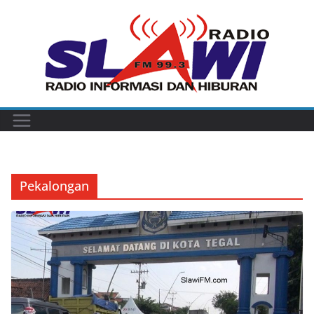
Skip
to
content
Pekalongan