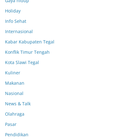
Gaya hidup
Holiday
Info Sehat
Internasional
Kabar Kabupaten Tegal
Konflik Timur Tengah
Kota Slawi Tegal
Kuliner
Makanan
Nasional
News & Talk
Olahraga
Pasar
Pendidikan