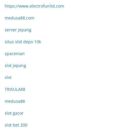
https://www.electrofunltd.com
medusa88.com
server jepang
situs slot depo 10k
spaceman
slot jepang
slot
TRISULA88
medusa88
slot gacor
slot bet 200