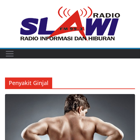
Skip
to
content
Penyakit Ginjal