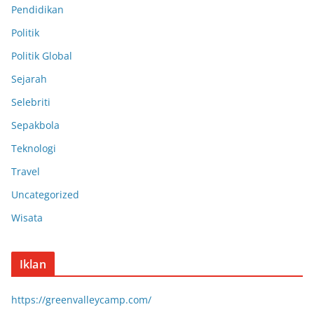
Pendidikan
Politik
Politik Global
Sejarah
Selebriti
Sepakbola
Teknologi
Travel
Uncategorized
Wisata
Iklan
https://greenvalleycamp.com/