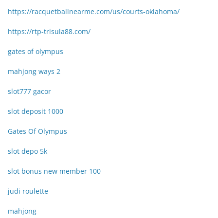
https://racquetballnearme.com/us/courts-oklahoma/
https://rtp-trisula88.com/
gates of olympus
mahjong ways 2
slot777 gacor
slot deposit 1000
Gates Of Olympus
slot depo 5k
slot bonus new member 100
judi roulette
mahjong