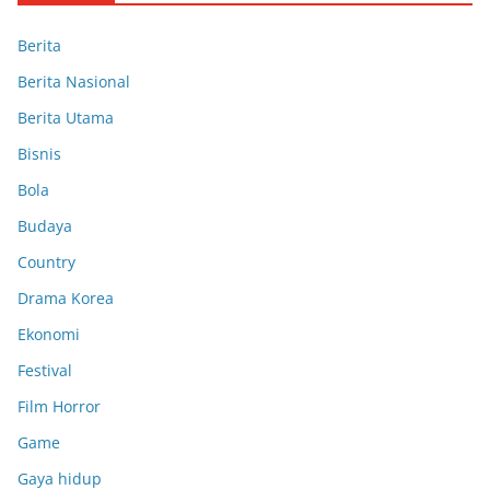
Berita
Berita Nasional
Berita Utama
Bisnis
Bola
Budaya
Country
Drama Korea
Ekonomi
Festival
Film Horror
Game
Gaya hidup