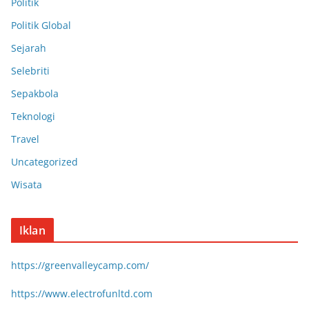
Politik
Politik Global
Sejarah
Selebriti
Sepakbola
Teknologi
Travel
Uncategorized
Wisata
Iklan
https://greenvalleycamp.com/
https://www.electrofunltd.com