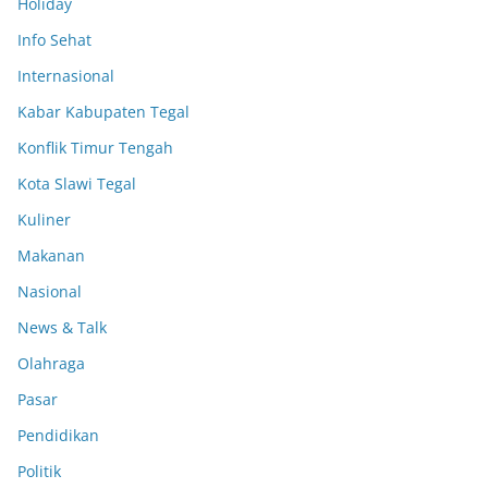
Holiday
Info Sehat
Internasional
Kabar Kabupaten Tegal
Konflik Timur Tengah
Kota Slawi Tegal
Kuliner
Makanan
Nasional
News & Talk
Olahraga
Pasar
Pendidikan
Politik