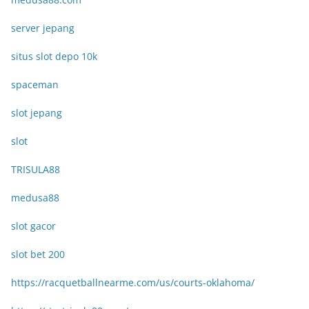
server jepang
situs slot depo 10k
spaceman
slot jepang
slot
TRISULA88
medusa88
slot gacor
slot bet 200
https://racquetballnearme.com/us/courts-oklahoma/