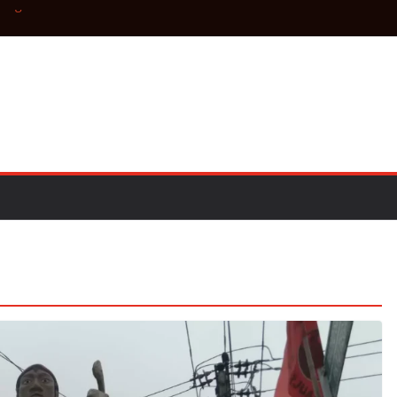
 yang Semakin
i Kabupaten
Slawi–Tegal
am Beberapa