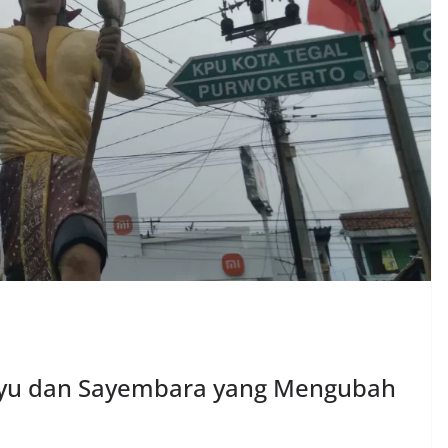
ayu dan Sayembara yang Mengubah