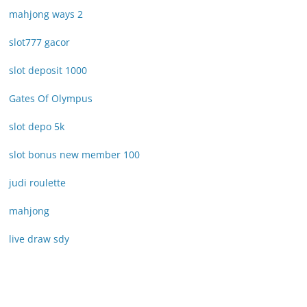
mahjong ways 2
slot777 gacor
slot deposit 1000
Gates Of Olympus
slot depo 5k
slot bonus new member 100
judi roulette
mahjong
live draw sdy