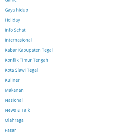
Gaya hidup
Holiday
Info Sehat
Internasional
Kabar Kabupaten Tegal
Konflik Timur Tengah
Kota Slawi Tegal
Kuliner
Makanan
Nasional
News & Talk
Olahraga
Pasar