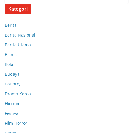
Kategori
Berita
Berita Nasional
Berita Utama
Bisnis
Bola
Budaya
Country
Drama Korea
Ekonomi
Festival
Film Horror
Game