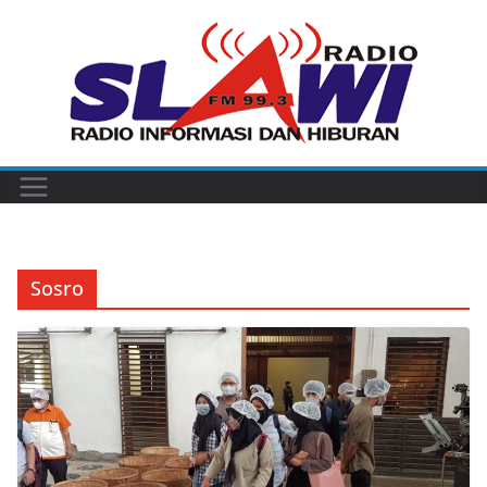
Skip
to
content
Sosro