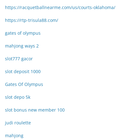
https://racquetballnearme.com/us/courts-oklahoma/
https://rtp-trisula88.com/
gates of olympus
mahjong ways 2
slot777 gacor
slot deposit 1000
Gates Of Olympus
slot depo 5k
slot bonus new member 100
judi roulette
mahjong