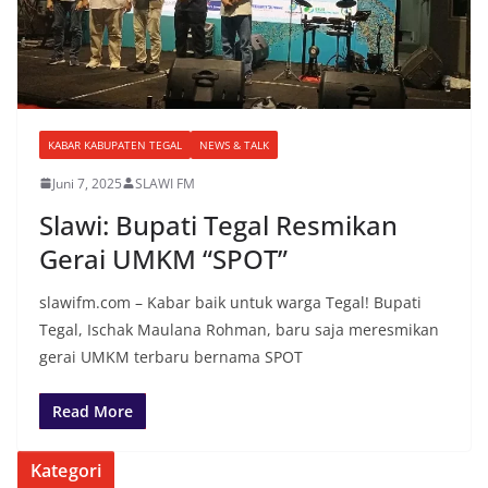
KABAR KABUPATEN TEGAL
NEWS & TALK
Juni 7, 2025
SLAWI FM
Slawi: Bupati Tegal Resmikan
Gerai UMKM “SPOT”
slawifm.com – Kabar baik untuk warga Tegal! Bupati
Tegal, Ischak Maulana Rohman, baru saja meresmikan
gerai UMKM terbaru bernama SPOT
Read More
Kategori