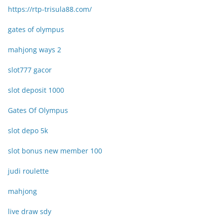
https://rtp-trisula88.com/
gates of olympus
mahjong ways 2
slot777 gacor
slot deposit 1000
Gates Of Olympus
slot depo 5k
slot bonus new member 100
judi roulette
mahjong
live draw sdy