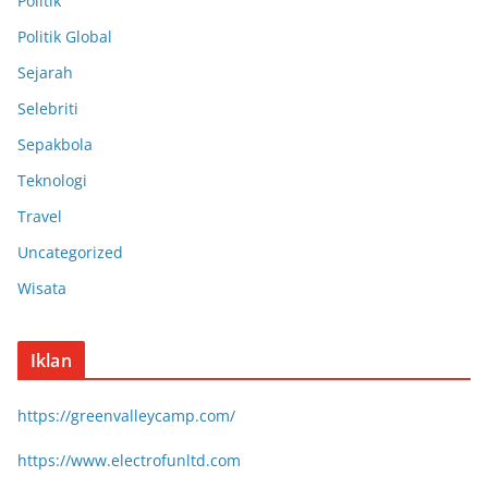
Politik
Politik Global
Sejarah
Selebriti
Sepakbola
Teknologi
Travel
Uncategorized
Wisata
Iklan
https://greenvalleycamp.com/
https://www.electrofunltd.com