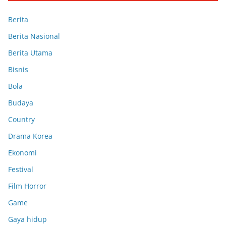
Berita
Berita Nasional
Berita Utama
Bisnis
Bola
Budaya
Country
Drama Korea
Ekonomi
Festival
Film Horror
Game
Gaya hidup