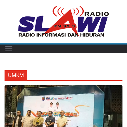
Skip
to
content
UMKM