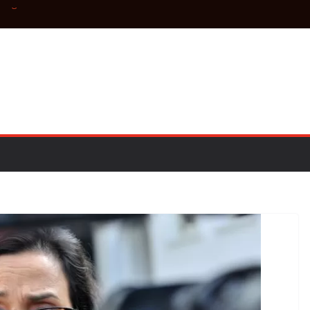
 yang Semakin
i Kabupaten
Slawi–Tegal
am Beberapa