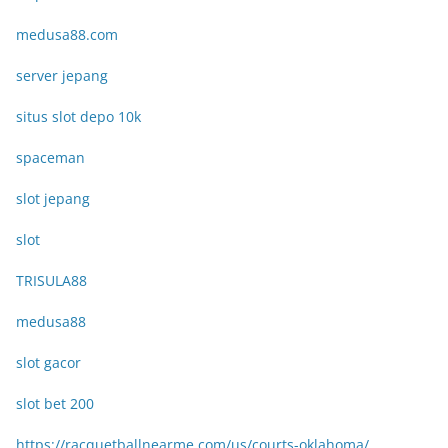
medusa88.com
server jepang
situs slot depo 10k
spaceman
slot jepang
slot
TRISULA88
medusa88
slot gacor
slot bet 200
https://racquetballnearme.com/us/courts-oklahoma/