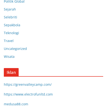
Politik Global
Sejarah
Selebriti
Sepakbola
Teknologi
Travel
Uncategorized
Wisata
Iklan
https://greenvalleycamp.com/
https://www.electrofunltd.com
medusa88.com