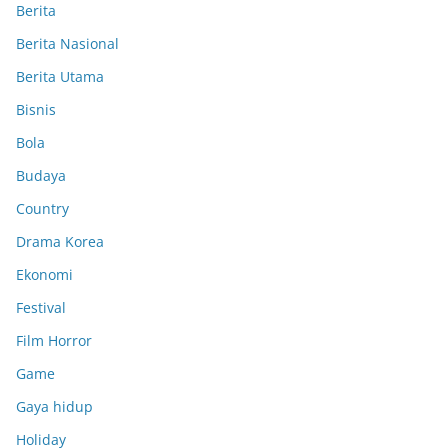
Berita
Berita Nasional
Berita Utama
Bisnis
Bola
Budaya
Country
Drama Korea
Ekonomi
Festival
Film Horror
Game
Gaya hidup
Holiday