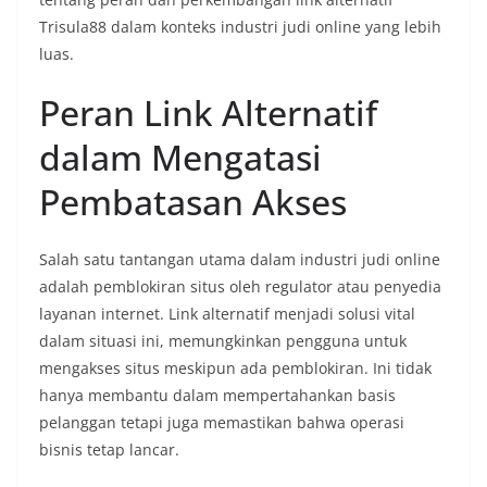
Trisula88 dalam konteks industri judi online yang lebih
luas.
Peran Link Alternatif
dalam Mengatasi
Pembatasan Akses
Salah satu tantangan utama dalam industri judi online
adalah pemblokiran situs oleh regulator atau penyedia
layanan internet. Link alternatif menjadi solusi vital
dalam situasi ini, memungkinkan pengguna untuk
mengakses situs meskipun ada pemblokiran. Ini tidak
hanya membantu dalam mempertahankan basis
pelanggan tetapi juga memastikan bahwa operasi
bisnis tetap lancar.