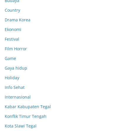
Budaya
Country
Drama Korea
Ekonomi
Festival
Film Horror
Game
Gaya hidup
Holiday
Info Sehat
Internasional
Kabar Kabupaten Tegal
Konflik Timur Tengah
Kota Slawi Tegal