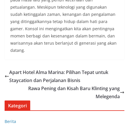
petualangan. Meskipun teknologi yang digunakan
sudah ketinggalan zaman, kenangan dan pengalaman
yang ditinggalkannya tetap hidup dalam hati para
gamer. Konsol ini mengingatkan kita akan pentingnya
momen berbagi dan kesenangan dalam bermain, dan
warisannya akan terus berlanjut di generasi yang akan
datang.
Apart Hotel Alma Marina: Pilihan Tepat untuk
Staycation dan Perjalanan Bisnis
Rawa Pening dan Kisah Baru Klinting yang
Melegenda
Kategori
Berita