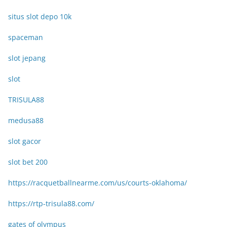
situs slot depo 10k
spaceman
slot jepang
slot
TRISULA88
medusa88
slot gacor
slot bet 200
https://racquetballnearme.com/us/courts-oklahoma/
https://rtp-trisula88.com/
gates of olympus