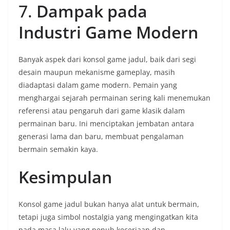
7.
Dampak pada
Industri Game Modern
Banyak aspek dari konsol game jadul, baik dari segi
desain maupun mekanisme gameplay, masih
diadaptasi dalam game modern. Pemain yang
menghargai sejarah permainan sering kali menemukan
referensi atau pengaruh dari game klasik dalam
permainan baru. Ini menciptakan jembatan antara
generasi lama dan baru, membuat pengalaman
bermain semakin kaya.
Kesimpulan
Konsol game jadul bukan hanya alat untuk bermain,
tetapi juga simbol nostalgia yang mengingatkan kita
pada masa lalu yang penuh keceriaan dan