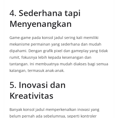
4.
Sederhana tapi
Menyenangkan
Game-game pada konsol jadul sering kali memiliki
mekanisme permainan yang sederhana dan mudah
dipahami. Dengan grafik pixel dan gameplay yang tidak
rumit, fokusnya lebih kepada kesenangan dan
tantangan. Ini membuatnya mudah diakses bagi semua
kalangan, termasuk anak-anak.
5.
Inovasi dan
Kreativitas
Banyak konsol jadul memperkenalkan inovasi yang
belum pernah ada sebelumnya, seperti kontroler