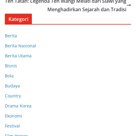
Teh Tatah: Legenda Teh Wangi Melati dari Slawi yang
Menghadirkan Sejarah dan Tradisi
Kategori
Berita
Berita Nasional
Berita Utama
Bisnis
Bola
Budaya
Country
Drama Korea
Ekonomi
Festival
Film Horror