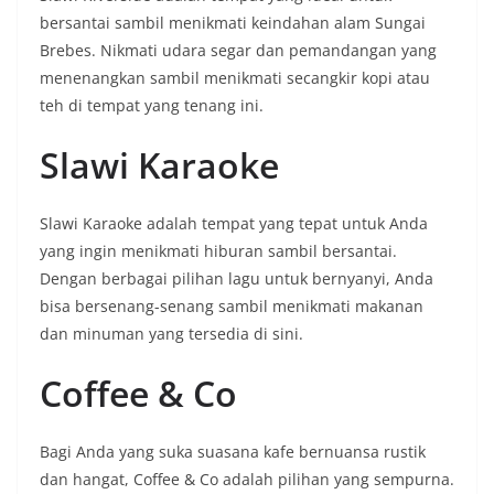
bersantai sambil menikmati keindahan alam Sungai
Brebes. Nikmati udara segar dan pemandangan yang
menenangkan sambil menikmati secangkir kopi atau
teh di tempat yang tenang ini.
Slawi Karaoke
Slawi Karaoke adalah tempat yang tepat untuk Anda
yang ingin menikmati hiburan sambil bersantai.
Dengan berbagai pilihan lagu untuk bernyanyi, Anda
bisa bersenang-senang sambil menikmati makanan
dan minuman yang tersedia di sini.
Coffee & Co
Bagi Anda yang suka suasana kafe bernuansa rustik
dan hangat, Coffee & Co adalah pilihan yang sempurna.