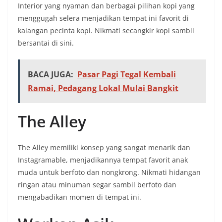
Interior yang nyaman dan berbagai pilihan kopi yang
menggugah selera menjadikan tempat ini favorit di
kalangan pecinta kopi. Nikmati secangkir kopi sambil
bersantai di sini.
BACA JUGA:
Pasar Pagi Tegal Kembali
Ramai, Pedagang Lokal Mulai Bangkit
The Alley
The Alley memiliki konsep yang sangat menarik dan
Instagramable, menjadikannya tempat favorit anak
muda untuk berfoto dan nongkrong. Nikmati hidangan
ringan atau minuman segar sambil berfoto dan
mengabadikan momen di tempat ini.