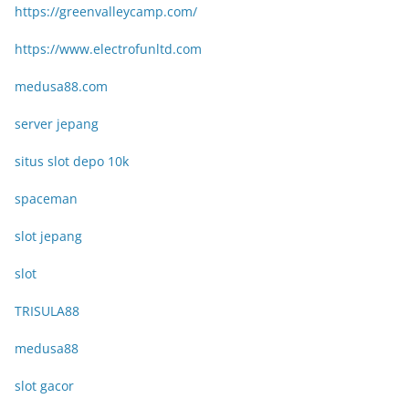
https://greenvalleycamp.com/
https://www.electrofunltd.com
medusa88.com
server jepang
situs slot depo 10k
spaceman
slot jepang
slot
TRISULA88
medusa88
slot gacor