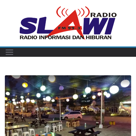
Skip
to
content