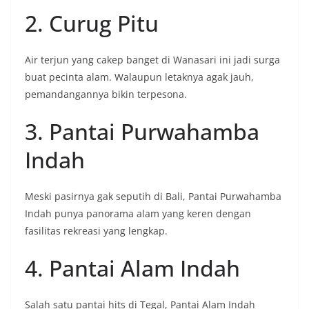
2. Curug Pitu
Air terjun yang cakep banget di Wanasari ini jadi surga
buat pecinta alam. Walaupun letaknya agak jauh,
pemandangannya bikin terpesona.
3. Pantai Purwahamba
Indah
Meski pasirnya gak seputih di Bali, Pantai Purwahamba
Indah punya panorama alam yang keren dengan
fasilitas rekreasi yang lengkap.
4. Pantai Alam Indah
Salah satu pantai hits di Tegal, Pantai Alam Indah