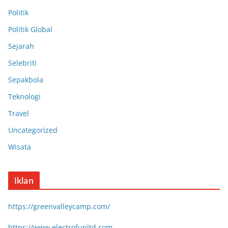
Politik
Politik Global
Sejarah
Selebriti
Sepakbola
Teknologi
Travel
Uncategorized
Wisata
Iklan
https://greenvalleycamp.com/
https://www.electrofunltd.com