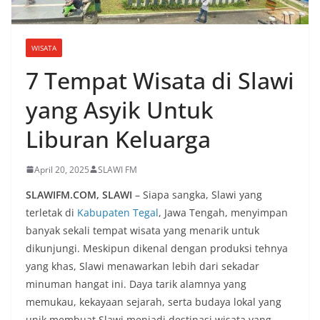
WISATA
7 Tempat Wisata di Slawi
yang Asyik Untuk
Liburan Keluarga
April 20, 2025
SLAWI FM
SLAWIFM.COM, SLAWI
– Siapa sangka, Slawi yang
terletak di
Kabupaten Tegal
, Jawa Tengah, menyimpan
banyak sekali tempat wisata yang menarik untuk
dikunjungi. Meskipun dikenal dengan produksi tehnya
yang khas, Slawi menawarkan lebih dari sekadar
minuman hangat ini. Daya tarik alamnya yang
memukau, kekayaan sejarah, serta budaya lokal yang
unik membuat Slawi menjadi destinasi wisata yang