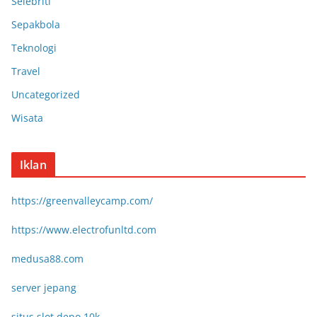
Selebriti
Sepakbola
Teknologi
Travel
Uncategorized
Wisata
Iklan
https://greenvalleycamp.com/
https://www.electrofunltd.com
medusa88.com
server jepang
situs slot depo 10k