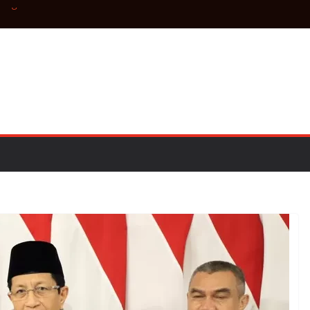
 yang Semakin
i Kabupaten
Slawi–Tegal
am Beberapa