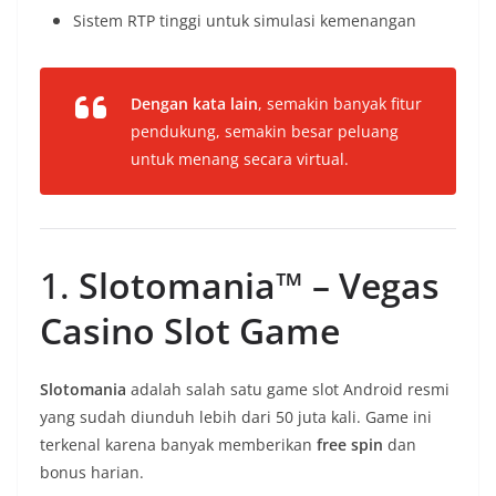
Sistem RTP tinggi untuk simulasi kemenangan
Dengan kata lain
, semakin banyak fitur
pendukung, semakin besar peluang
untuk menang secara virtual.
1.
Slotomania™ – Vegas
Casino Slot Game
Slotomania
adalah salah satu game slot Android resmi
yang sudah diunduh lebih dari 50 juta kali. Game ini
terkenal karena banyak memberikan
free spin
dan
bonus harian.