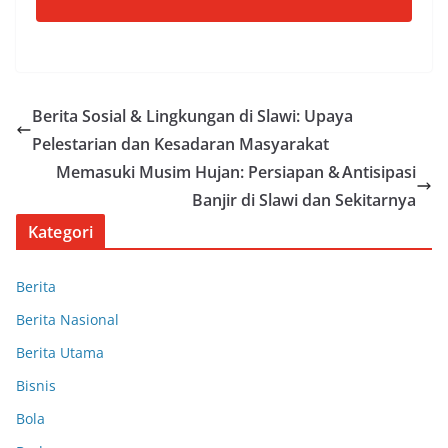
Berita Sosial & Lingkungan di Slawi: Upaya
Pelestarian dan Kesadaran Masyarakat
Memasuki Musim Hujan: Persiapan & Antisipasi
Banjir di Slawi dan Sekitarnya
Kategori
Berita
Berita Nasional
Berita Utama
Bisnis
Bola