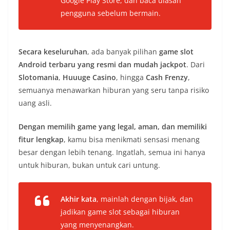
Google Play Store, dan baca ulasan
pengguna sebelum bermain.
Secara keseluruhan
, ada banyak pilihan
game slot
Android terbaru yang resmi dan mudah jackpot
. Dari
Slotomania
,
Huuuge Casino
, hingga
Cash Frenzy
,
semuanya menawarkan hiburan yang seru tanpa risiko
uang asli.
Dengan memilih game yang legal, aman, dan memiliki
fitur lengkap
, kamu bisa menikmati sensasi menang
besar dengan lebih tenang. Ingatlah, semua ini hanya
untuk hiburan, bukan untuk cari untung.
Akhir kata
, mainlah dengan bijak, dan
jadikan game slot sebagai hiburan
yang menyenangkan.