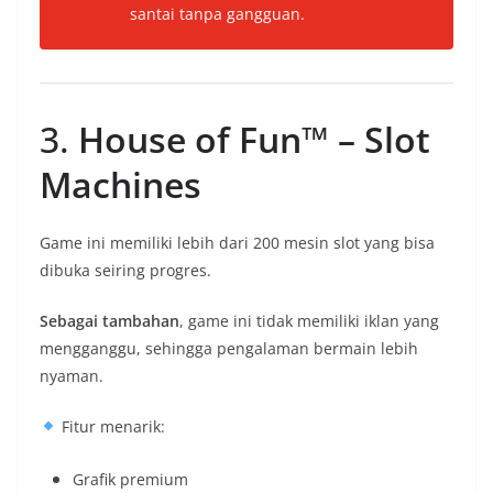
santai tanpa gangguan.
3.
House of Fun™ – Slot
Machines
Game ini memiliki lebih dari 200 mesin slot yang bisa
dibuka seiring progres.
Sebagai tambahan
, game ini tidak memiliki iklan yang
mengganggu, sehingga pengalaman bermain lebih
nyaman.
Fitur menarik:
Grafik premium