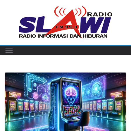
Skip
to
content